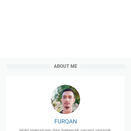
ABOUT ME
FURQAN
Hobi menanam dan beternak secara organik.