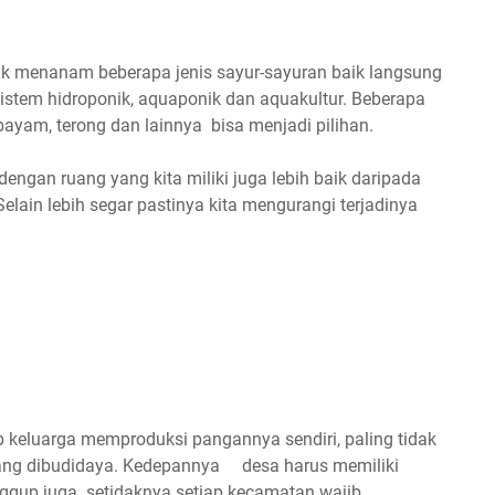
k menanam beberapa jenis sayur-sayuran baik langsung
tem hidroponik, aquaponik dan aquakultur. Beberapa
bayam, terong dan lainnya bisa menjadi pilihan.
engan ruang yang kita miliki juga lebih baik daripada
Selain lebih segar pastinya kita mengurangi terjadinya
ap keluarga memproduksi pangannya sendiri, paling tidak
 yang dibudidaya. Kedepannya desa harus memiliki
nggup juga setidaknya setiap kecamatan wajib