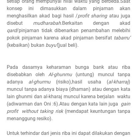
setiap orang mempunyai nilai waktu yang berbeda.Saat
konsep ini dimasukkan dalam pinjaman akan
menghasilkan akad bagi hasil /
profit sharing
atau juga
disebut
mudharabah
.Berkaitan dengan akad
qard
/pinjaman tidak dibenarkan penambahan melebihi
pokok pinjaman karena akad pinjaman bersifat
tabarru’
(kebaikan) bukan
buyu’
(jual beli).
Pada dasarnya keharaman bunga bank atau riba
disebabkan oleh
Al-ghunmu
(untung) muncul tanpa
adanya
al-ghurmu
(risiko),hasil usaha (
al-kharraj
)
muncul tanpa adanya biaya (dhaman) atau dengan kata
lain ghunmi dan al-kharaj muncul karena berjalan waktu
(adiwarman dan Oni :6).Atau dengan kata lain juga
gain
profit without taking risk
(mendapat keuntungan tanpa
menanggung resiko).
Untuk terhindar dari jenis riba ini dapat dilakukan dengan