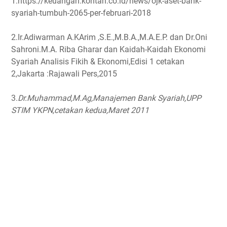
1.https://keuangan.kontan.co.id/news/ojk-aset-bank-
syariah-tumbuh-2065-per-februari-2018
2.Ir.Adiwarman A.KArim ,S.E.,M.B.A.,M.A.E.P. dan Dr.Oni
Sahroni.M.A. Riba Gharar dan Kaidah-Kaidah Ekonomi
Syariah Analisis Fikih & Ekonomi,Edisi 1 cetakan
2,Jakarta :Rajawali Pers,2015
3.
Dr.Muhammad,M.Ag,Manajemen Bank Syariah,UPP
STIM YKPN,cetakan kedua,Maret 2011